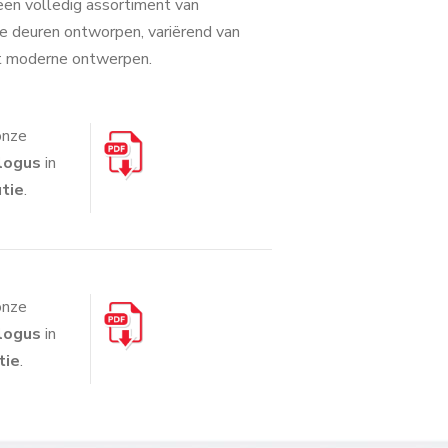
en volledig assortiment van
 deuren ontworpen, variërend van
ot moderne ontwerpen.
nze
logus
in
tie
.
nze
logus
in
tie
.