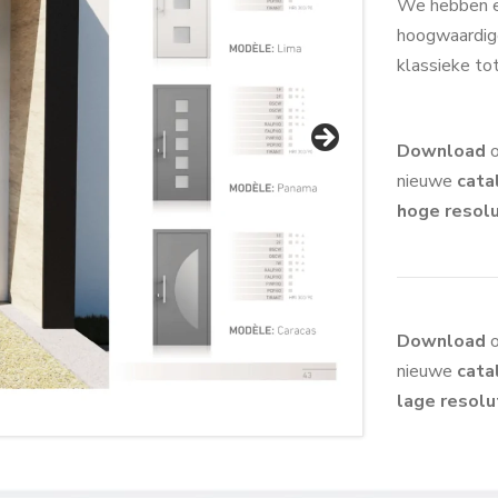
We hebben e
hoogwaardige
klassieke t
Download
o
nieuwe
cata
hoge
resolu
Download
o
nieuwe
cata
lage
resolu