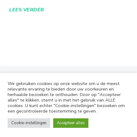
LEES VERDER
We gebruiken cookies op onze website om u de meest
relevante ervaring te bieden door uw voorkeuren en
herhaalde bezoeken te onthouden. Door op "Accepteer
alles" te klikken, stemt u in met het gebruik van ALLE
cookies. U kunt echter "Cookie-instellingen" bezoeken om
een gecontroleerde toestemming te geven.
Voor al uw vragen en/of
Cookie-instellingen
Accepteer alles
opmerkingen