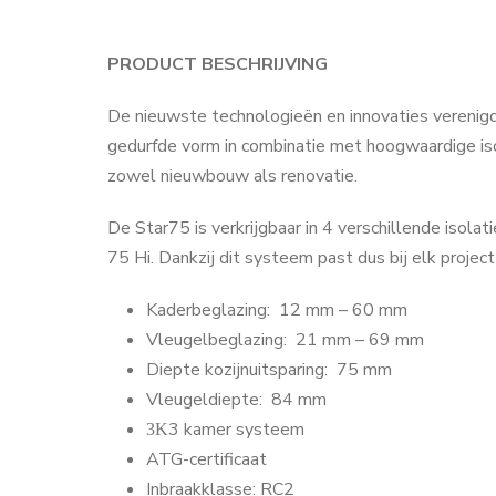
PRODUCT BESCHRIJVING
De nieuwste technologieën en innovaties verenigd
gedurfde vorm in combinatie met hoogwaardige isol
zowel nieuwbouw als renovatie.
De Star75 is verkrijgbaar in 4 verschillende isolati
75 Hi. Dankzij dit systeem past dus bij elk project
Kaderbeglazing:
12 mm – 60 mm
Vleugelbeglazing:
21 mm – 69 mm
Diepte kozijnuitsparing:
75 mm
Vleugeldiepte:
84 mm
3 kamer systeem
3K
ATG-certificaat
Inbraakklasse: RC2