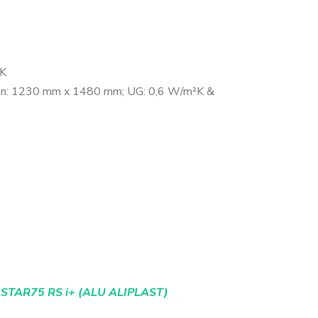
²K
en: 1230 mm x 1480 mm; UG: 0,6 W/m²K &
e
STAR75 RS i+ (ALU ALIPLAST)