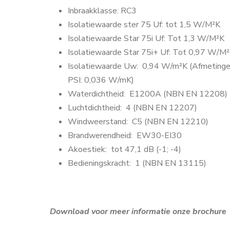
Inbraakklasse: RC3
Isolatiewaarde ster 75
Uf: tot 1,5 W/M²K
Isolatiewaarde Star 75i
Uf: Tot 1,3 W/M²K
Isolatiewaarde Star 75i+
Uf: Tot 0,97 W/M
Isolatiewaarde Uw:
0,94 W/m²K (Afmeting
PSI: 0,036 W/mK)
Waterdichtheid:
E1200A (NBN EN 12208)
Luchtdichtheid:
4 (NBN EN 12207)
Windweerstand:
C5 (NBN EN 12210)
Brandwerendheid:
EW30-EI30
Akoestiek:
tot 47,1 dB (-1; -4)
Bedieningskracht:
1 (NBN EN 13115)
Download voor meer informatie onze brochur